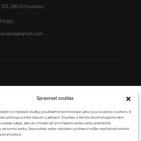
 213, 290 01 Choťánky
771 801
.amanda@gmail.com
Spravovat souhlas
ytli co nejlepší služby, používáme technologie, jako jsou soubory cookies, k
ebo přístupu k informacím o zařízení. Souhlas s těmito technologiemi nám
ovávat údaje, jako je chování při procházení webu nebo jedinečné
ry na tomto webu. Nesouhlas nebo odvolání souhlasu může nepříznivě ovlivnit
osti a funkce.