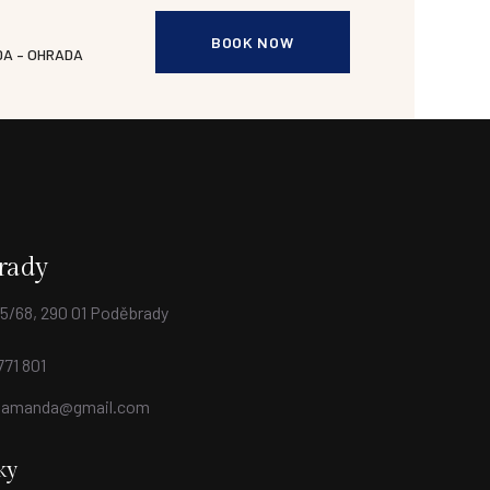
BOOK NOW
A – OHRADA
rady
5/68, 290 01 Poděbrady
771 801
.amanda@gmail.com
ky