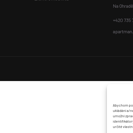
Na Ohradě
+420 735 
apartman
Abychom posk
ukládání a/n
umožní zprac
identifikáto
určité vlastn