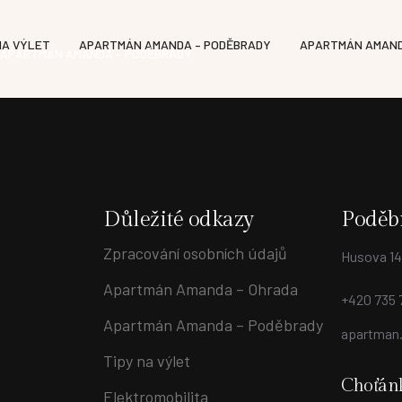
NA VÝLET
APARTMÁN AMANDA – PODĚBRADY
APARTMÁN AMAND
APARTMÁN AMANDA – PODĚBRADY
Důležité odkazy
Poděb
Zpracování osobních údajů
Husova 14
Apartmán Amanda – Ohrada
+420 735 
Apartmán Amanda – Poděbrady
apartman
Tipy na výlet
Choťán
Elektromobilita