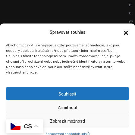
d
a
@
g
Spravovat souhlas
m
a
Abychom poskytli co nejlepší služby, používáme technologie, jako jsou
soubory cookies, k ukládání a/nebo přístupu k informacím o zařízení.
i
Souhlas s těmito technologiemi nám umožní zpracovávat údaje, jako je
l
chování při procházení webu nebo jedinečné identifikátory na tomto webu.
Nesouhlas nebo odvolání souhlasu může nepříznivě ovlivnit určité
.
vlastnosti a funkce.
c
o
Souhlasit
m
Zamítnout
Zobrazit možnosti
CS
© 2025 Apartmán Amanda
Zpracování osobních údajů