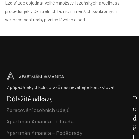
Lze si zde objednat velké množství lázeňských a wellness
procedur jak v Centrálních lázních i menších soukromých
wellness centrech, pivních lázních a pod.
V případě jakýchkoli dotazů nás neváhejte kontaktovat
Důležité odkazy
P
o
Zpracování osobních údajů
d
Apartmán Amanda – Ohrada
ě
Apartmán Amanda – Poděbrady
b