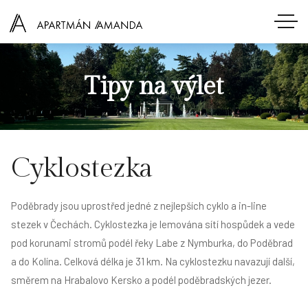
Tipy na výlet
Cyklostezka
Poděbrady jsou uprostřed jedné z nejlepších cyklo a in-line
stezek v Čechách. Cyklostezka je lemována sítí hospůdek a vede
pod korunami stromů podél řeky Labe z Nymburka, do Poděbrad
a do Kolína. Celková délka je 31 km. Na cyklostezku navazují další,
směrem na Hrabalovo Kersko a podél poděbradských jezer.