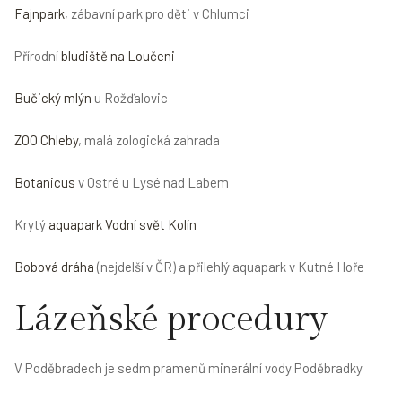
Fajnpark
, zábavní park pro děti v Chlumci
Přírodní
bludiště na Loučeni
Bučický mlýn
u Rožďalovic
ZOO Chleby
, malá zologická zahrada
Botanicus
v Ostré u Lysé nad Labem
Krytý
aquapark Vodní svět Kolín
Bobová dráha
(nejdelší v ČR) a přilehlý aquapark v Kutné Hoře
Lázeňské procedury
V Poděbradech je sedm pramenů minerální vody Poděbradky