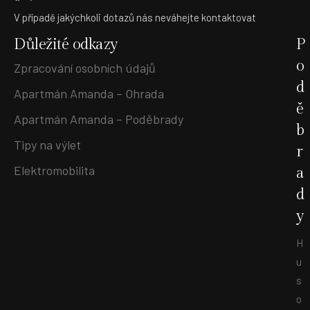
V případě jakýchkoli dotazů nás neváhejte kontaktovat
Důležité odkazy
P
o
Zpracování osobních údajů
d
Apartmán Amanda – Ohrada
ě
Apartmán Amanda – Poděbrady
b
Tipy na výlet
r
Elektromobilita
a
d
y
H
u
s
o