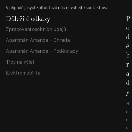
V případě jakýchkoli dotazů nás neváhejte kontaktovat
Důležité odkazy
P
o
Zpracování osobních údajů
d
Apartmán Amanda – Ohrada
ě
Apartmán Amanda – Poděbrady
b
Tipy na výlet
r
Elektromobilita
a
d
y
H
u
s
o