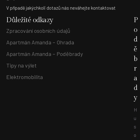
V případě jakýchkoli dotazů nás neváhejte kontaktovat
Důležité odkazy
P
o
Zpracování osobních údajů
d
Apartmán Amanda – Ohrada
ě
Apartmán Amanda – Poděbrady
b
Tipy na výlet
r
Elektromobilita
a
d
y
H
u
s
o